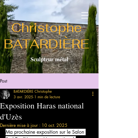
Christophe
BATARDIÈRE
Sculpteur métal
Post
BATARDIÈRE Christophe
3 avr. 2025
1 min de lecture
Exposition Haras national
d'Uzès
Dernière mise à jour :
10 oct. 2025
Ma prochaine exposition sur le Salon 