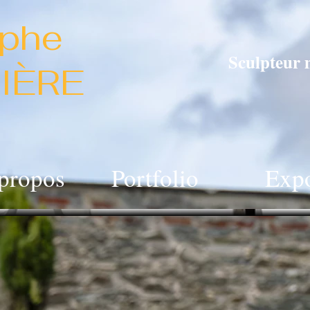
ophe
Sculpteur 
IÈRE
propos
Portfolio
Exp