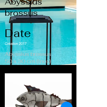
Abyssius
brossus
Date
Création 2017
Abyssius brossus
50 x 30 cm (Inox)